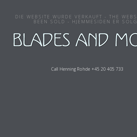
DIE WEBSITE WURDE VERKAUFT - THE WEBS
BEEN SOLD - HJEMMESIDEN ER SOL
Call Henning Rohde +45 20 405 733